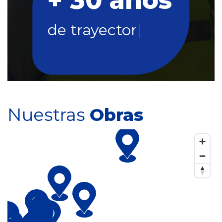
+
3
0
a
ñ
o
s
d
e
t
r
a
y
e
c
t
o
r
i
a
|
Nuestras
Obras